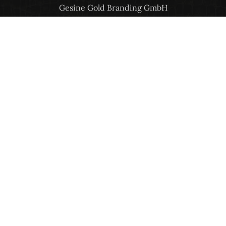
Gesine Gold Branding GmbH
Dipl. Des. Gesine Gold
Bebelallee 16
22299 Hamburg
Zentrale: +49 (0) 40 73 44 1111
Mobil: +49 (0) 170 73 83 800
gesine.gold@gesinegold.com
www.gesinegold.com
rechtliches
Impressum
Datenschutzerklärung
Cookie-Richtlinie (EU)