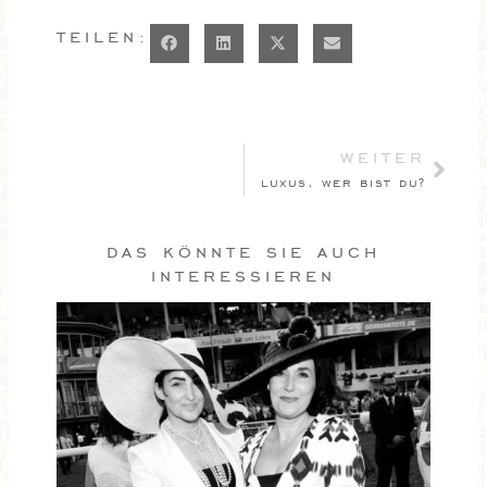
teilen:
Näch
weiter
luxus, wer bist du?
das könnte sie auch
interessieren