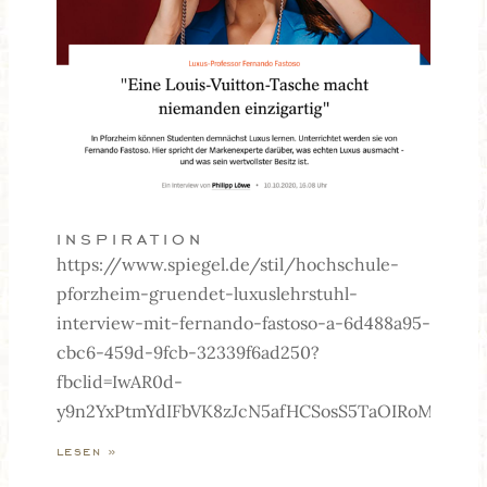
inspiration
https://www.spiegel.de/stil/hochschule-
pforzheim-gruendet-luxuslehrstuhl-
interview-mit-fernando-fastoso-a-6d488a95-
cbc6-459d-9fcb-32339f6ad250?
fbclid=IwAR0d-
y9n2YxPtmYdIFbVK8zJcN5afHCSosS5TaOIRoM6lXn3
lesen »